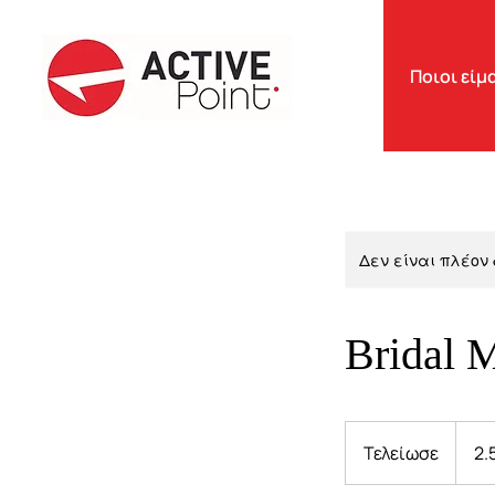
Ποιοι είμ
Δεν είναι πλέον 
Bridal 
2.550
ευρώ
Τελείωσε
Τ
2.
ε