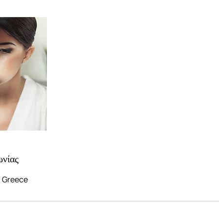
ωνίας
s, Greece