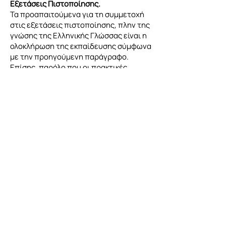
Εξετάσεις Πιστοποίησης.
Τα προαπαιτούμενα για τη συμμετοχή
στις εξετάσεις πιστοποίησης, πλην της
γνώσης της Ελληνικής Γλώσσας είναι η
ολοκλήρωση της εκπαίδευσης σύμφωνα
με την προηγούμενη παράγραφο.
Επίσης, παρόλο που οι πρακτικές
ασκήσεις δεν έχουν σκοπό να θέσουν
τους συμμετέχοντες σε σωματική
κόπωση, πέραν αυτής που χρειάζεται
για να εκτελέσουν τις καθημερινές του
εργασίες, οι εξεταζόμενοι είναι
επιθυμητό να προσκομίσουν μια
ιατρική βεβαίωση ότι έχουν μια σχετικά
καλή υγεία χωρίς αντενδείξεις για
εργασία σε ύψος.
Ο Φορέας αποδέχεται αίτηση
πιστοποίησης από οποιονδήποτε
ενδιαφερόμενο υποψήφιο επιθυμεί την
πιστοποίησή του, ανεξαρτήτως φύλου
και επιπέδου των υπό πιστοποίηση