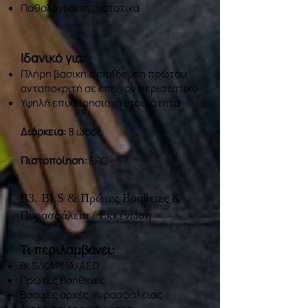
Παθολογικά περιστατικά
Ιδανικό για:
Πλήρη βασική εκπαίδευση πρώτου
ανταποκριτή σε επείγον περιστατικό
Υψηλή επιχειρησιακή ετοιμότητα
Διάρκεια:
8 ώρες
Πιστοποίηση:
ERC
Β3. BLS & Πρώτες Βοήθειες &
Πυρασφάλεια / Εκκένωση
Τι περιλαμβάνει:
BLS/ΚΑΡΠΑ/AED
Πρώτες Βοήθειες
Βασικές αρχές πυρασφάλειας