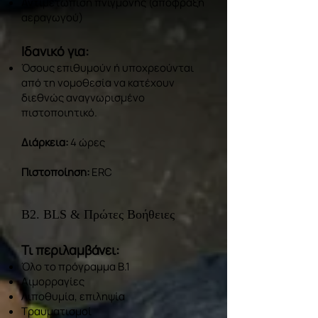
Αντιμετώπιση πνιγμονής (απόφραξη
αεραγωγού)
Ιδανικό για:
Όσους επιθυμούν ή υποχρεούνται
από τη νομοθεσία να κατέχουν
διεθνώς αναγνωρισμένο
πιστοποιητικό.
Διάρκεια:
4 ώρες
Πιστοποίηση:
ERC
Β2. BLS & Πρώτες Βοήθειες
Τι περιλαμβάνει:
Όλο το πρόγραμμα B.1
Αιμορραγίες
Λιποθυμία, επιληψία
Τραυματισμοί