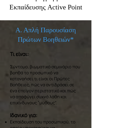
Εκπαίδευσης Active Point
Α. Απλή Παρουσίαση
Πρώτων Βοηθειών*
Τι είναι:
Σύντομο, βιωματικό σεμινάριο που
βοηθά το προσωπικό να
κατανοήσει τι είναι οι Πρώτες
Βοήθειες, πώς να αντιδράσει σε
ένα επείγον περιστατικό και πώς
να αποφύγει συχνά λάθη και
επικίνδυνους “μύθους”.
Ιδανικό για:
Εκπαίδευση του προσωπικού, το
οποίο υποχρεούται να