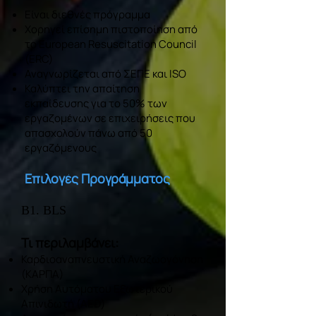
Είναι διεθνές πρόγραμμα
Χορηγεί επίσημη πιστοποίηση από
το European Resuscitation Council
(ERC)
Αναγνωρίζεται από ΣΕΠΕ και ISO
Καλύπτει την απαίτηση
εκπαίδευσης για το 50% των
εργαζομένων σε επιχειρήσεις που
απασχολούν πάνω από 50
εργαζόμενους
Επιλογές Προγράμματος
Β1. BLS
Τι περιλαμβάνει:
Καρδιοαναπνευστική Αναζωογόνηση
(ΚΑΡΠΑ)
Χρήση Αυτόματου Εξωτερικού
Απινιδωτή (AED)