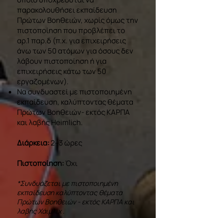
παρακολουθήσει εκπαίδευση
Πρώτων Βοηθειών, χωρίς όμως την
πιστοποίηση που προβλέπει το
αρ.1 παρ.δ (π.χ. για επιχειρήσεις
άνω των 50 ατόμων για όσους δεν
λάβουν πιστοποίηση ή για
επιχειρήσεις κάτω των 50
εργαζομένων).
Να συνδυαστεί με πιστοποιημένη
εκπαίδευση, καλύπτοντας θέματα
Πρώτων Βοηθειών- εκτός ΚΑΡΠΑ
και λαβής Heimlich.
Διάρκεια:
2–3 ώρες
Πιστοποίηση:
Όχι
*Συνδυάζεται με πιστοποιημένη
εκπαίδευση καλύπτοντας θέματα
Πρώτων Βοηθειών - εκτός ΚΑΡΠΑ και
λαβής Χάιμλιχ .