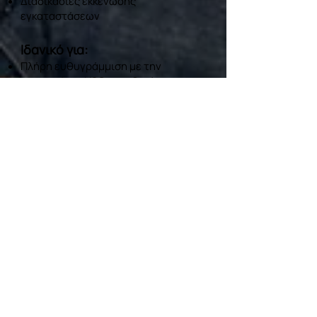
Διαδικασίες εκκένωσης
εγκαταστάσεων
Ιδανικό για:
Πλήρη ευθυγράμμιση με την
εργατική και H&S νομοθεσία
Κάλυψη πολλαπλών υποχρεώσεων
με ένα πρόγραμμα
Διάρκεια:
8 ώρες
Πιστοποίηση:
ERC
Ζητήστε Ενημέρωση